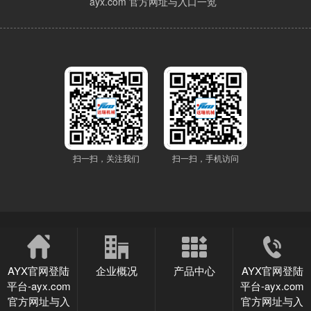
ayx.com 官方网址与入口一览
扫一扫，关注我们
扫一扫，手机访问
COPYRIGHT © THEGROUCHYGAMER.COM ALL RIGHTS RESERVED.
AYX
官网登陆平台-AYX.COM 官方网址与入口一览
版权所有
AYX官网登陆
企业概况
产品中心
AYX官网登陆
平台-ayx.com
平台-ayx.com
官方网址与入
官方网址与入