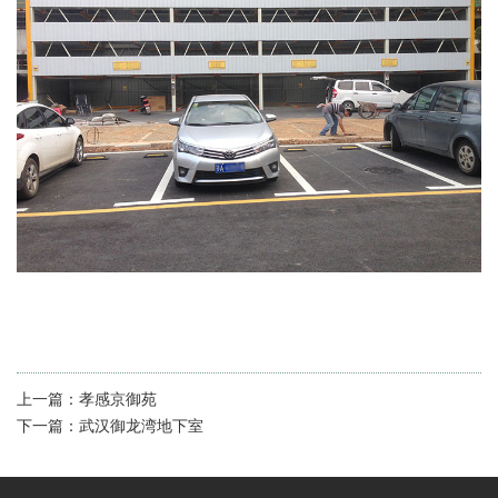
上一篇：
孝感京御苑
下一篇：
武汉御龙湾地下室