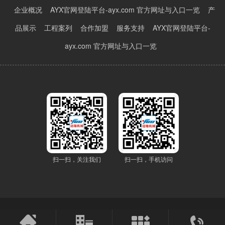
企业概况
AYX官网登陆平台-ayx.com 官方网址与入口一览
产
品展示
工程案列
合作加盟
服务支持
AYX官网登陆平台-
ayx.com 官方网址与入口一览
扫一扫，关注我们
扫一扫，手机访问
COPYRIGHT © THEGROUCHYGAMER.COM ALL RIGHTS RESERVED.
AYX
官网登陆平台-AYX.COM 官方网址与入口一览
版权所有