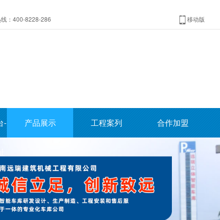
400-8228-286
移动版
-
产品展示
工程案列
合作加盟
址