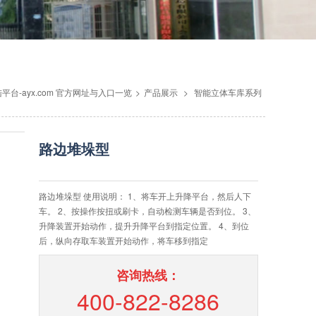
平台-ayx.com 官方网址与入口一览
>
产品展示
>
智能立体车库系列
路边堆垛型
路边堆垛型 使用说明： 1、将车开上升降平台，然后人下
车。 2、按操作按扭或刷卡，自动检测车辆是否到位。 3、
升降装置开始动作，提升升降平台到指定位置。 4、到位
后，纵向存取车装置开始动作，将车移到指定
咨询热线：
400-822-8286