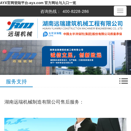
AYX官网登陆平台-ayx.com 官方网址与入口一览
咨询热线：
400-8228-286
Toggle
navigati
服务支持
湖南远瑞机械制造有限公司售后服务：