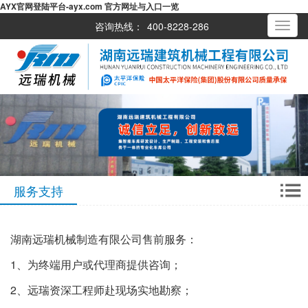
AYX官网登陆平台-ayx.com 官方网址与入口一览
咨询热线：
400-8228-286
Toggle
navigati
服务支持
湖南远瑞机械制造有限公司售前服务：
1、为终端用户或代理商提供咨询；
2、远瑞资深工程师赴现场实地勘察；