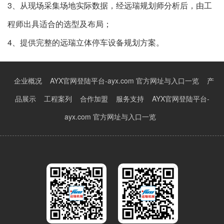
3、从现场采集场地实际数据，经远瑞规划师分析后，由工
程师出具适合的选型及布局；
4、提供完整的远瑞立体停车设备规划方案。
企业概况
AYX官网登陆平台-ayx.com 官方网址与入口一览
产
品展示
工程案列
合作加盟
服务支持
AYX官网登陆平台-
ayx.com 官方网址与入口一览