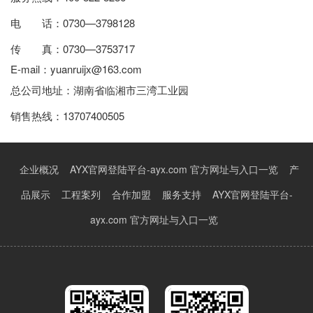
电 话：0730—3798128
传 真：0730—3753717
E-mail：
yuanruijx@163.com
总公司地址：湖南省临湘市三湾工业园
销售热线
：13707400505
企业概况
AYX官网登陆平台-ayx.com 官方网址与入口一览
产
品展示
工程案列
合作加盟
服务支持
AYX官网登陆平台-
ayx.com 官方网址与入口一览