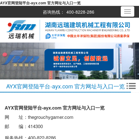
AYX官网登陆平台-ayx.com 官方网址与入口一览
咨询热线：
400-8228-286
Toggle
navigati
AYX官网登陆平台-ayx.com 官方网址与入口一览
AYX官网登陆平台-ayx.com 官方网址与入口一览
网 址：thegrouchygamer.com
邮 编：414300
服务热线：400-822-8286