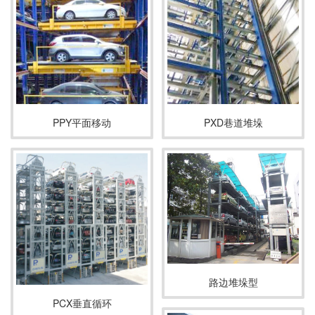
PPY平面移动
PXD巷道堆垛
路边堆垛型
PCX垂直循环