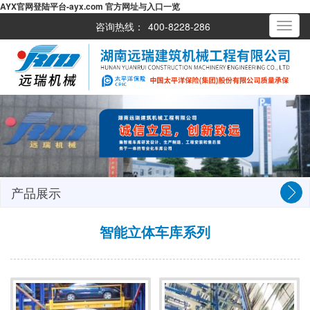
AYX官网登陆平台-ayx.com 官方网址与入口一览
咨询热线：
400-8228-286
Toggle
navigati
产品展示
智能立体车库系列