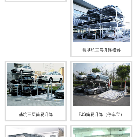
带基坑三层升降横移
基坑三层简易升降
PJS简易升降（停车宝）