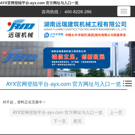
AYX官网登陆平台-ayx.com 官方网址与入口一览
咨询热线：
400-8228-286
Toggle
navigati
AYX官网登陆平台-ayx.com 官方网址与入口一览
对不起，资料正在完善中！
AYX官网登陆平台-ayx.com 官方网址与入口一览
上一页
下一页
尾页