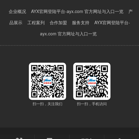
企业概况
AYX官网登陆平台-ayx.com 官方网址与入口一览
产
品展示
工程案列
合作加盟
服务支持
AYX官网登陆平台-
ayx.com 官方网址与入口一览
扫一扫，关注我们
扫一扫，手机访问
COPYRIGHT © THEGROUCHYGAMER.COM ALL RIGHTS RESERVED.
AYX