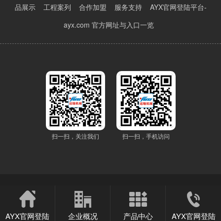
品展示
工程案列
合作加盟
服务支持
AYX官网登陆平台-
ayx.com 官方网址与入口一览
扫一扫，关注我们
扫一扫，手机访问
COPYRIGHT © THEGROUCHYGAMER.COM ALL RIGHTS RESERVED.
AYX
官网登陆平台-AYX.COM 官方网址与入口一览
版权所有
AYX官网登陆
企业概况
产品中心
AYX官网登陆