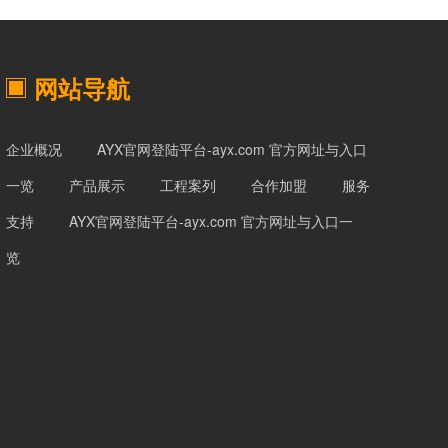
网站导航
企业概况
AYX官网登陆平台-ayx.com 官方网址与入口
一览
产品展示
工程案列
合作加盟
服务
支持
AYX官网登陆平台-ayx.com 官方网址与入口一
览