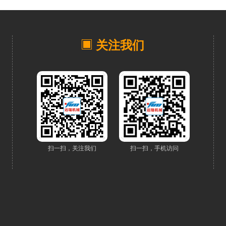
关注我们
扫一扫，关注我们
扫一扫，手机访问