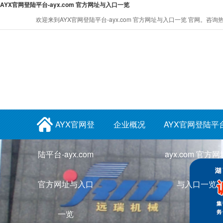
AYX官网登陆平台-ayx.com 官方网址与入口一览
欢迎来到AYX官网登陆平台-ayx.com 官方网址与入口一览 官网。咨询热线：
AYX官网登
企业概况
AYX官网登陆平台
陆平台-ayx.com
ayx.com 官方网
官方网址与入口
与入口一览
一览