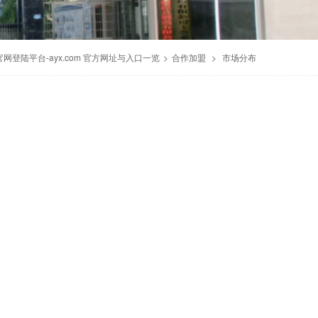
官网登陆平台-ayx.com 官方网址与入口一览
>
合作加盟
>
市场分布