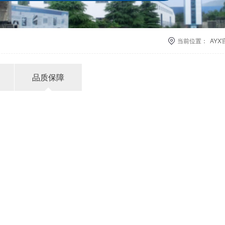
当前位置：
AYX
品质保障